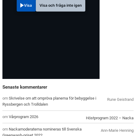
Visa
Visa och fråga inte igen
Senaste kommentarer
om
Skrivelse om att ompröva planerna för bebyggelse i
Rune Geistrand
Ryssbergen och Trolldalen
om
Vårprogram 2026
Höstprogram 2022 – Nacka
om
Nackamoderaterna nomineras till Svenska
Ann-Marie Henning
Greenwash-priset 2022