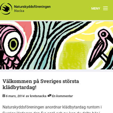
MENY
Hem
Välkommen till kretswebben för Naturskyddsföreningen
Vårprogram 2026
i Nacka
Nacka
Dokument
Barn, familj och skola
Om oss
Välkommen på Sveriges största
Länkar
klädbytardag!
Ronnys naturblogg
6 mars, 2014
av kretsnacka
En kommentar
Naturskyddsföreningen anordnar klädbytardag runtom i