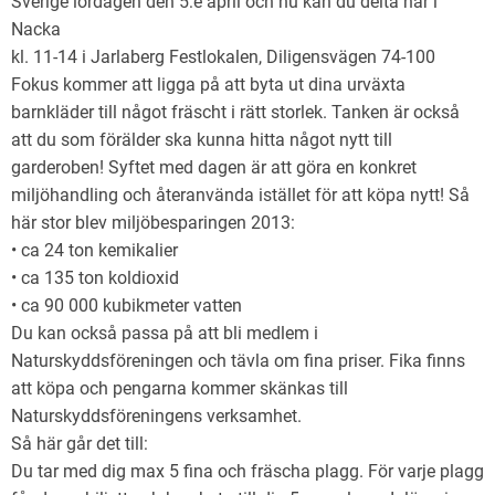
Sverige lördagen den 5:e april och nu kan du delta här i
Nacka
kl. 11-14 i Jarlaberg Festlokalen, Diligensvägen 74-100
Fokus kommer att ligga på att byta ut dina urväxta
barnkläder till något fräscht i rätt storlek. Tanken är också
att du som förälder ska kunna hitta något nytt till
garderoben! Syftet med dagen är att göra en konkret
miljöhandling och återanvända istället för att köpa nytt! Så
här stor blev miljöbesparingen 2013:
• ca 24 ton kemikalier
• ca 135 ton koldioxid
• ca 90 000 kubikmeter vatten
Du kan också passa på att bli medlem i
Naturskyddsföreningen och tävla om fina priser. Fika finns
att köpa och pengarna kommer skänkas till
Naturskyddsföreningens verksamhet.
Så här går det till:
Du tar med dig max 5 fina och fräscha plagg. För varje plagg