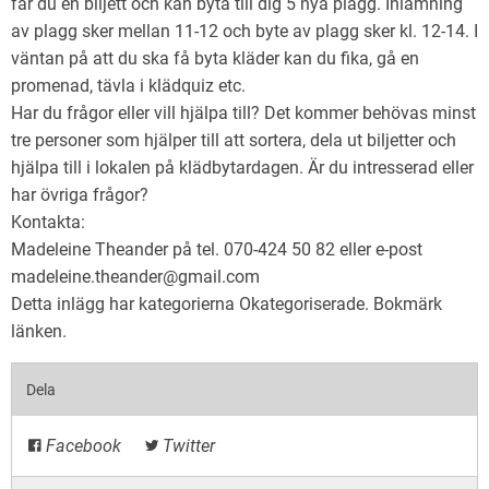
får du en biljett och kan byta till dig 5 nya plagg. Inlämning
av plagg sker mellan 11-12 och byte av plagg sker kl. 12-14. I
väntan på att du ska få byta kläder kan du fika, gå en
promenad, tävla i klädquiz etc.
Har du frågor eller vill hjälpa till? Det kommer behövas minst
tre personer som hjälper till att sortera, dela ut biljetter och
hjälpa till i lokalen på klädbytardagen. Är du intresserad eller
har övriga frågor?
Kontakta:
Madeleine Theander på tel. 070-424 50 82 eller e-post
madeleine.theander@gmail.com
Detta inlägg har kategorierna
Okategoriserade
. Bokmärk
länken
.
Dela
Facebook
Twitter