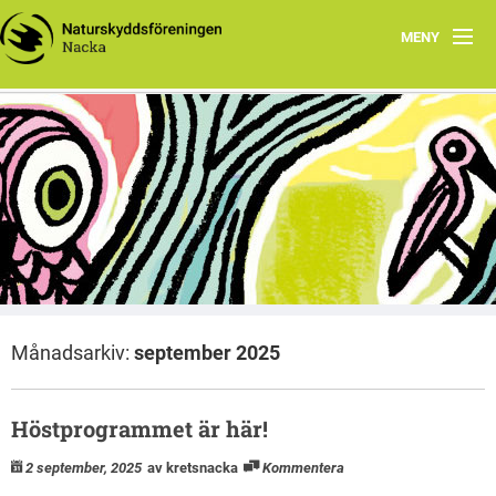
MENY
Hem
Välkommen till kretswebben för Naturskyddsföreningen
Vårprogram 2026
i Nacka
Nacka
Dokument
Barn, familj och skola
Om oss
Månadsarkiv:
september 2025
Länkar
Ronnys naturblogg
Höstprogrammet är här!
2 september, 2025
av kretsnacka
Kommentera