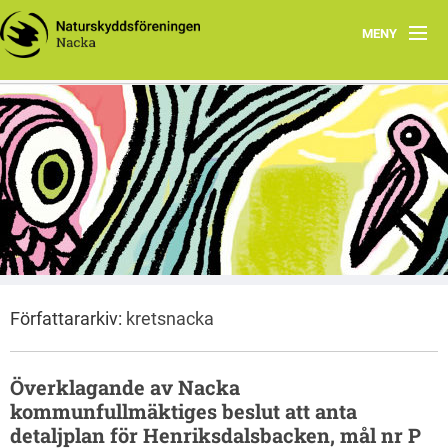
MENY
Hem
Välkommen till kretswebben för Naturskyddsföreningen
Vårprogram 2026
i Nacka
Nacka
Dokument
Barn, familj och skola
Om oss
Författararkiv:
kretsnacka
Länkar
Ronnys naturblogg
Överklagande av Nacka
kommunfullmäktiges beslut att anta
detaljplan för Henriksdalsbacken, mål nr P