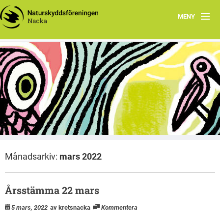
MENY
Hem
Välkommen till kretswebben för Naturskyddsföreningen
Vårprogram 2026
i Nacka
Nacka
Dokument
Barn, familj och skola
Om oss
Månadsarkiv:
mars 2022
Länkar
Ronnys naturblogg
Årsstämma 22 mars
5 mars, 2022
av kretsnacka
Kommentera