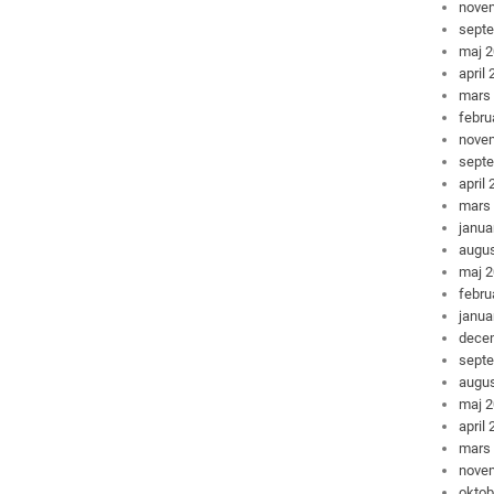
nove
sept
maj 
april
mars
febru
nove
sept
april
mars
janua
augus
maj 
febru
janua
dece
sept
augus
maj 
april
mars
nove
oktob