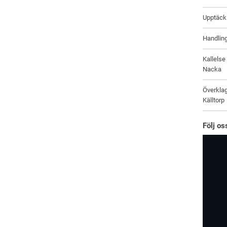
Upptäck 
Handling
Kallelse
Nacka
Överklag
Källtorp
Följ o