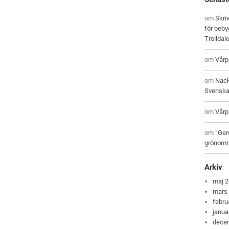
om
Skri
för beby
Trolldal
om
Vårp
om
Nack
Svenska
om
Vårp
om
”Ger
grönomr
Arkiv
maj 
mars
febru
janua
dece