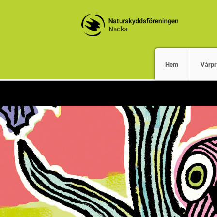
Hem
Vårpr
Välkommen till kretswebben för Na