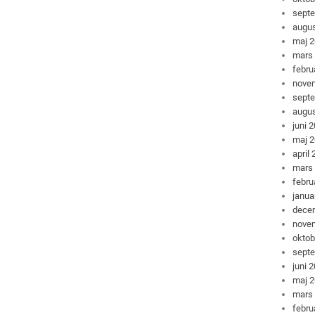
sept
augus
maj 
mars
febru
nove
sept
augus
juni 
maj 
april
mars
febru
janua
dece
nove
oktob
sept
juni 
maj 
mars
febru