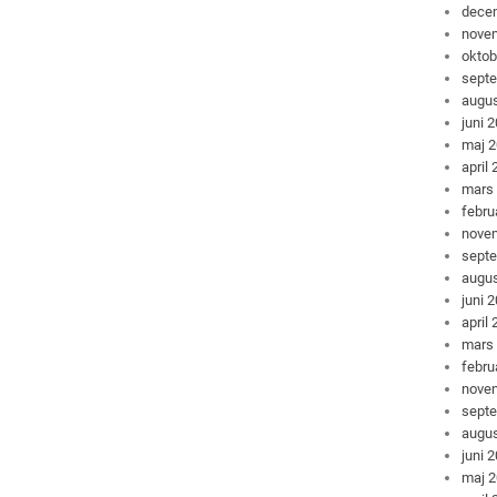
dece
nove
oktob
sept
augus
juni 
maj 
april
mars
febru
nove
sept
augus
juni 
april
mars
febru
nove
sept
augus
juni 
maj 