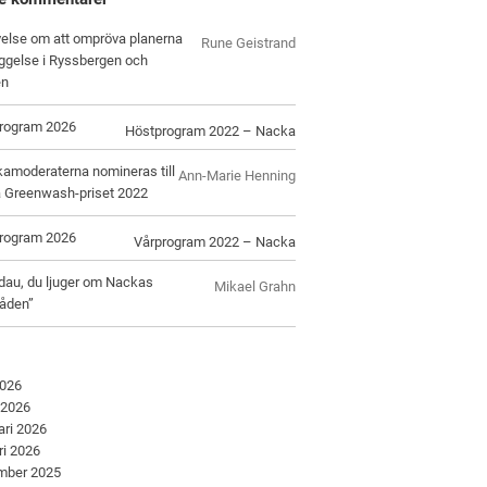
velse om att ompröva planerna
Rune Geistrand
ggelse i Ryssbergen och
en
rogram 2026
Höstprogram 2022 – Nacka
amoderaterna nomineras till
Ann-Marie Henning
 Greenwash-priset 2022
rogram 2026
Vårprogram 2022 – Nacka
dau, du ljuger om Nackas
Mikael Grahn
åden”
2026
 2026
ari 2026
ri 2026
mber 2025