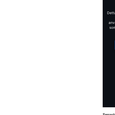
Dett
anv
som
Senast