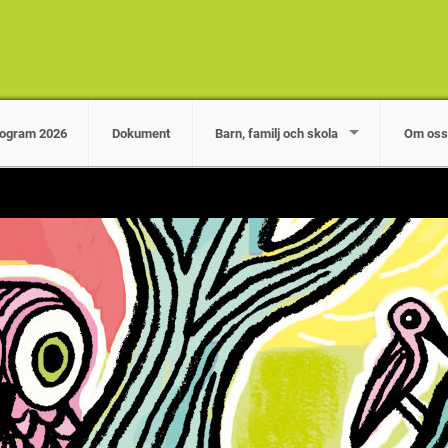
ogram 2026
Dokument
Barn, familj och skola
Om oss
turskyddsföreningen i Nacka